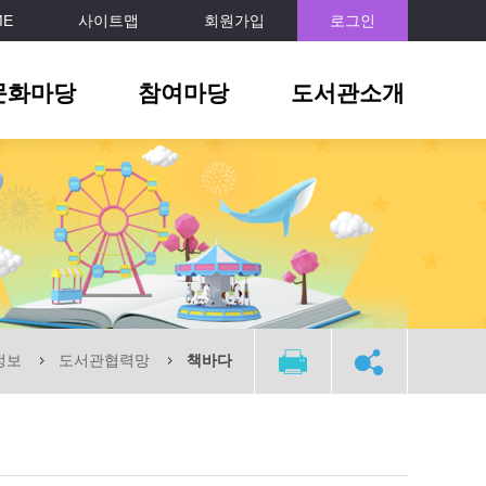
ME
사이트맵
회원가입
로그인
문화마당
참여마당
도서관소개
정보
도서관협력망
책바다