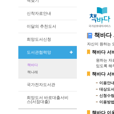
책찾기
신착자료안내
이달의 추천도서
책바다
희망도서신청
자신이 원하는 
책바다 서
도서관협력망
원하는 자
책바다
있도록 해
책나래
책바다 서
이용안내 
국가전자도서관
대상도서 
신청수량 
희망도서 바로대출서비
스(서점대출)
이용방법 
책바다 이